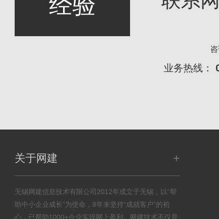
联系
经验
咨
业务热线：
+
关于网建
无锡网建信息技术有限公司2012年成立于无锡，以“帮
助中小企业成长”为使命，8年来坚持“成就客户”的初
心，已帮助1000+企业实现网上盈利。网建技术不仅是