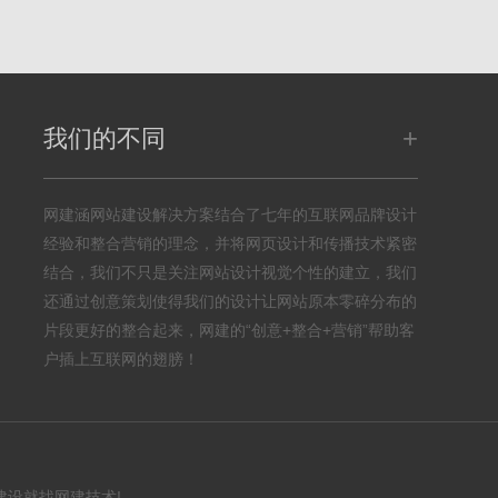
+
我们的不同
网建涵网站建设解决方案结合了七年的互联网品牌设计
经验和整合营销的理念，并将网页设计和传播技术紧密
结合，我们不只是关注网站设计视觉个性的建立，我们
还通过创意策划使得我们的设计让网站原本零碎分布的
片段更好的整合起来，网建的“创意+整合+营销”帮助客
户插上互联网的翅膀！
建设就找网建技术!