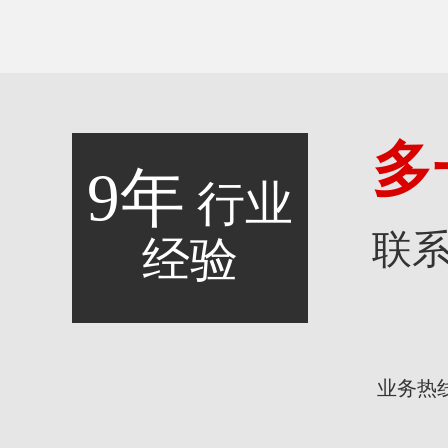
多
9年
行业
联
经验
业务热