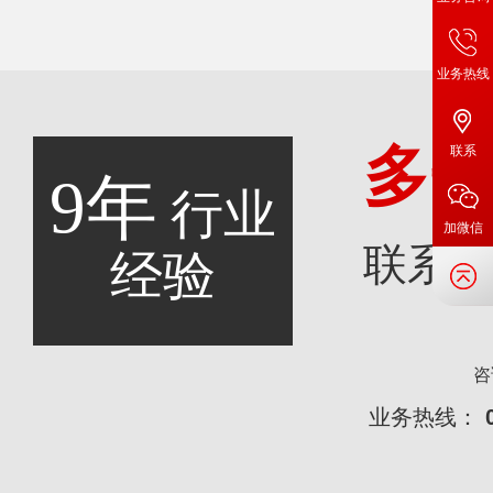
业务热线
多
联系
9年
行业
加微信
联系
经验
咨
业务热线：