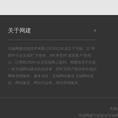
+
关于网建
无锡网建信息技术有限公司2012年成立于无锡，以“帮
助中小企业成长”为使命，8年来坚持“成就客户”的初
心，已帮助1000+企业实现网上盈利。网建技术不仅是
一家无锡网站建设的佼佼者，同时为用户提供有价值的
网络营销服务。服务包括：无锡网站建设,无锡网站优
化，网站建设，网站代运营，移动营销服务。
无锡
无锡网建为您提供无锡网