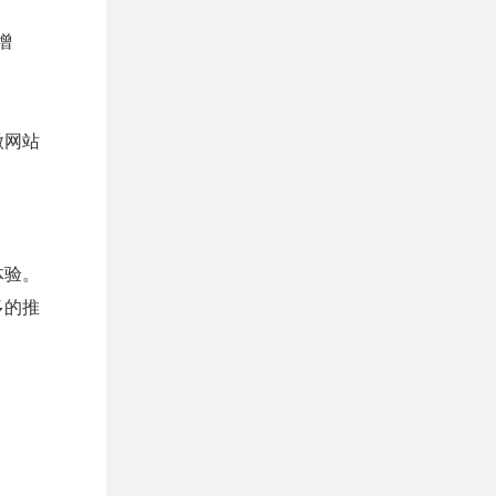
增
。
微网站
体验。
多的推