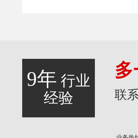
多
9年
行业
联
经验
业务热