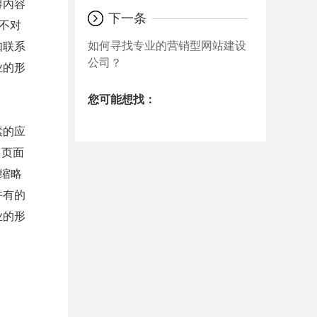
得內容
下一条
不对
如何寻找专业的营销型网站建设
如联系
公司？
业的形
您可能想找：
素的应
，页面
种缩略
许有的
业的形