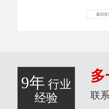
返回首
多
9年
行业
联
经验