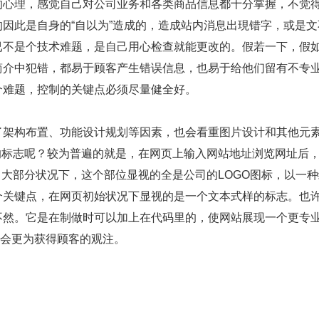
的心理，感觉自己对公司业务和各类商品信息都十分掌握，不觉
因此是自身的“自以为”造成的，造成站内消息出現错字，或是文
已不是个技术难题，是自己用心检查就能更改的。假若一下，假
简介中犯错，都易于顾客产生错误信息，也易于给他们留有不专
个难题，控制的关键点必须尽量健全好。
架构布置、功能设计规划等因素，也会看重图片设计和其他元
样的标志呢？较为普遍的就是，在网页上输入网站地址浏览网址后
。大部分状况下，这个部位显视的全是公司的LOGO图标，以一
个关键点，在网页初始状况下显视的是一个文本式样的标志。也
不然。它是在制做时可以加上在代码里的，使网站展现一个更专
n的会更为获得顾客的观注。