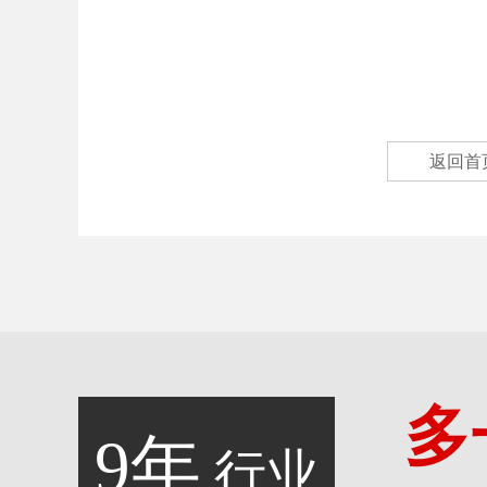
返回首
多
9年
行业