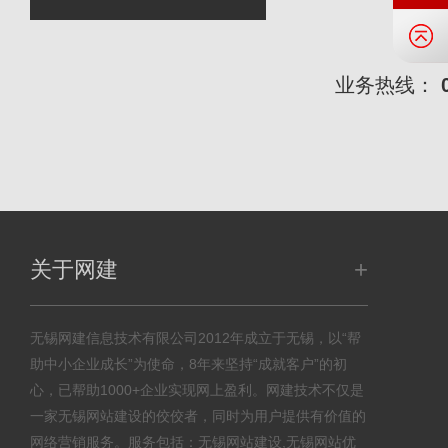
咨
业务热线：
+
关于网建
无锡网建信息技术有限公司2012年成立于无锡，以“帮
助中小企业成长”为使命，8年来坚持“成就客户”的初
心，已帮助1000+企业实现网上盈利。网建技术不仅是
一家无锡网站建设的佼佼者，同时为用户提供有价值的
网络营销服务。服务包括：无锡网站建设,无锡网站优