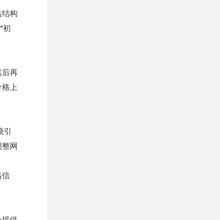
站结构
*初
然后再
价格上
吸引
调整网
格信
会提供