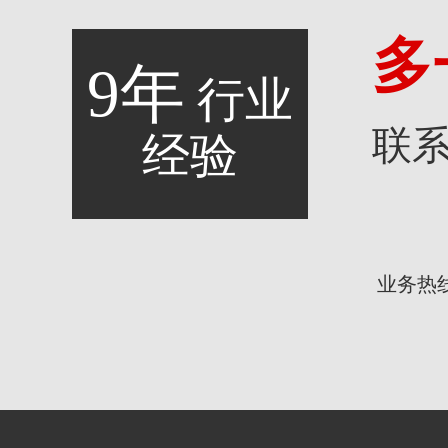
多
9年
行业
联
经验
业务热