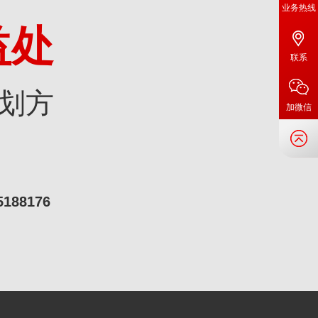
业务热线
益处
联系
划方
加微信
5188176