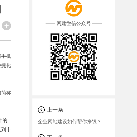
网
—— 网建微信公众号 ——
着手机
快捷化
的简称
上一条
计的
企业网站建设如何帮你挣钱？
元到十