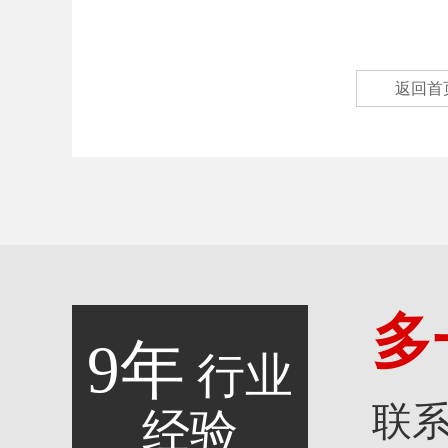
返回首
多
9年
行业
联
经验