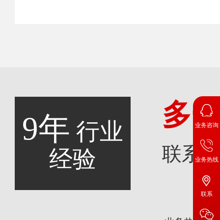
多
9年
行业
业务咨询
联系
经验
业务热线
联系
咨