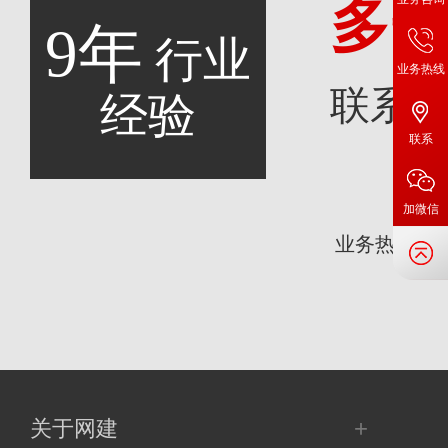
多
9年
行业
业务热线
联系
经验
联系
咨
加微信
业务热线：
+
关于网建