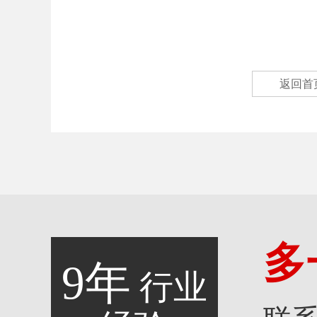
返回首
多
9年
行业