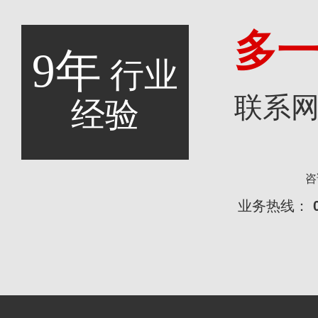
多
9年
行业
联系
经验
咨
业务热线：