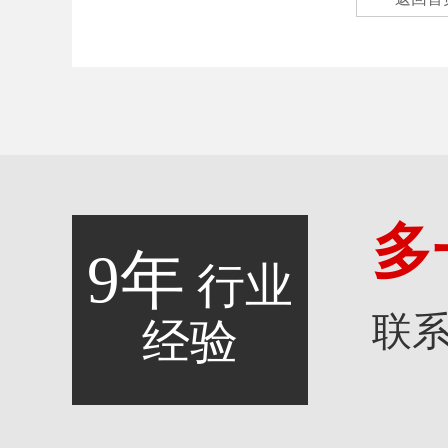
多
9年
行业
联
经验