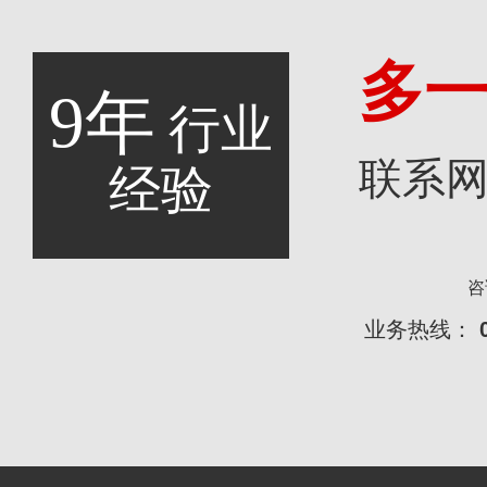
多
9年
行业
联系
经验
咨
业务热线：